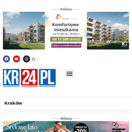
----- Reklama -----
Kraków
----- Reklama -----