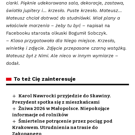
ciarki. Pięknie udekorowana sala, dekoracje, zastawa,
światła jupitery i… krzesło. Puste krzesło. Mateusz…
Mateusz chciał dotrwać do studniówki. Miał plany a
właściwie marzenia – żeby tu być
– napisał na
Facebooku starosta olkuski Bogumił Sobczyk.
–
Klasa przygotowała dla Niego miejsce. Krzesło,
winietkę i zdjęcie. Zdjęcie przepasane czarną wstążką.
Mateusz był z Nimi. Ale nieco w innym wymiarze
–
dodał.
To też Cię zainteresuje
Karol Nawrocki przyjedzie do Skawiny.
Prezydent spotka się z mieszkańcami
Żniwa 2026 w Małopolsce. Niepokojące
informacje od rolników
Śmiertelne potrącenie przez pociąg pod
Krakowem. Utrudnienia na trasie do
Zakopanego