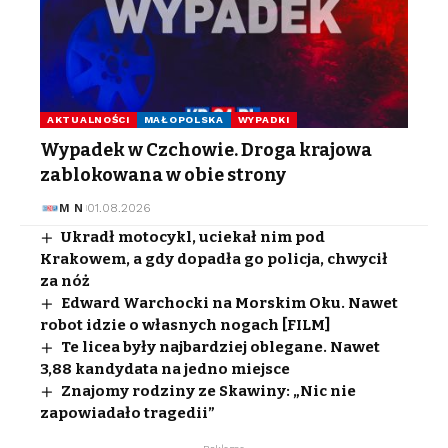
AKTUALNOŚCI
MAŁOPOLSKA
WYPADKI
Wypadek w Czchowie. Droga krajowa
zablokowana w obie strony
M N
01.08.2026
Ukradł motocykl, uciekał nim pod
Krakowem, a gdy dopadła go policja, chwycił
za nóż
Edward Warchocki na Morskim Oku. Nawet
robot idzie o własnych nogach [FILM]
Te licea były najbardziej oblegane. Nawet
3,88 kandydata na jedno miejsce
Znajomy rodziny ze Skawiny: „Nic nie
zapowiadało tragedii”