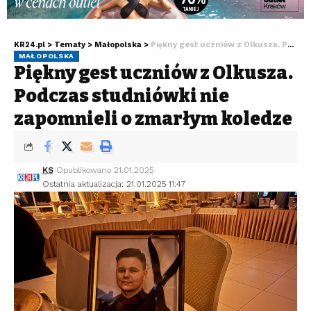
KR24.pl
>
Tematy
>
Małopolska
>
Piękny gest uczniów z Olkusza. Podczas studniówki nie zapomnieli o zmarłym koledze
MAŁOPOLSKA
Piękny gest uczniów z Olkusza.
Podczas studniówki nie
zapomnieli o zmarłym koledze
KS
Opublikowano 21.01.2025
Ostatnia aktualizacja: 21.01.2025 11:47