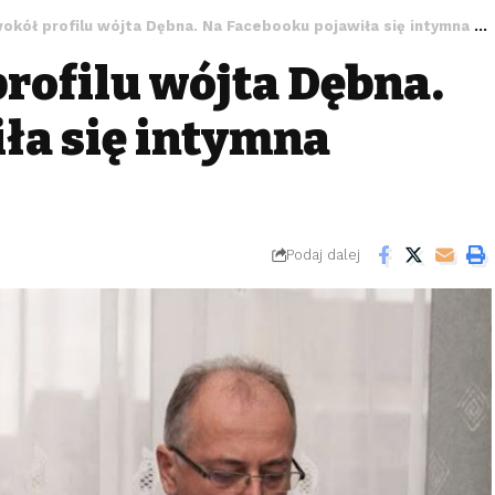
ół profilu wójta Dębna. Na Facebooku pojawiła się intymna relacja
rofilu wójta Dębna.
ła się intymna
Podaj dalej