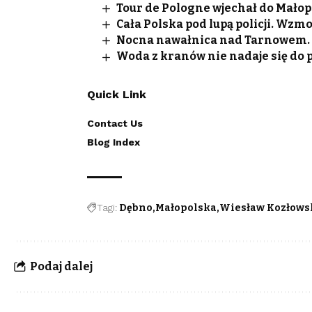
Tour de Pologne wjechał do Małopo
Cała Polska pod lupą policji. Wzm
Nocna nawałnica nad Tarnowem. S
Woda z kranów nie nadaje się do p
Quick Link
Contact Us
Blog Index
Tagi:
Dębno
Małopolska
Wiesław Kozłows
Podaj dalej