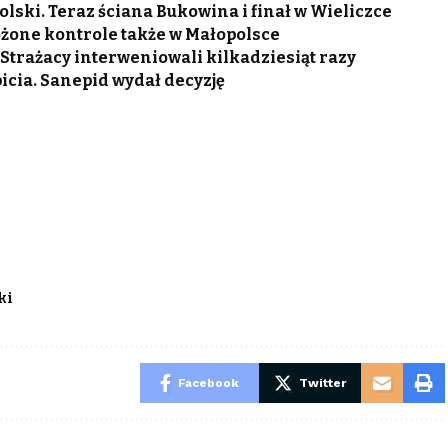
lski. Teraz ściana Bukowina i finał w Wieliczce
ożone kontrole także w Małopolsce
trażacy interweniowali kilkadziesiąt razy
icia. Sanepid wydał decyzję
ki
Facebook
Twitter