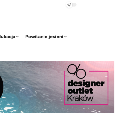
dukacja
Powitanie jesieni