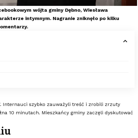
acebookowym wójta gminy Dębno, Wiesława
harakterze intymnym. Nagranie zniknęło po kilku
komentarzy.
7. Internauci szybko zauważyli treść i zrobili zrzuty
pełna 10 minutach. Mieszkańcy gminy zaczęli dyskutować
iu