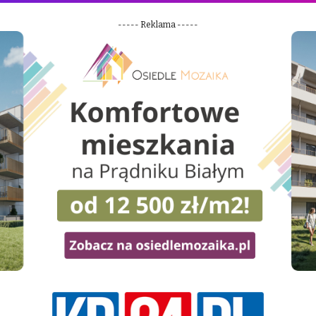
----- Reklama -----