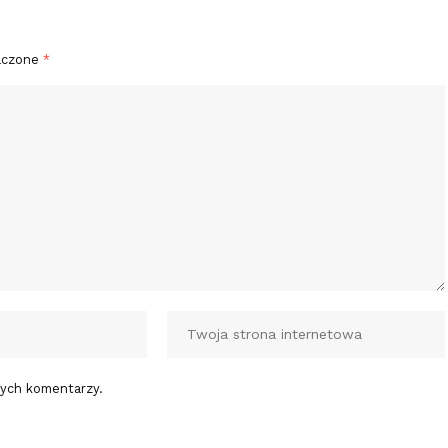
aczone
*
nych komentarzy.