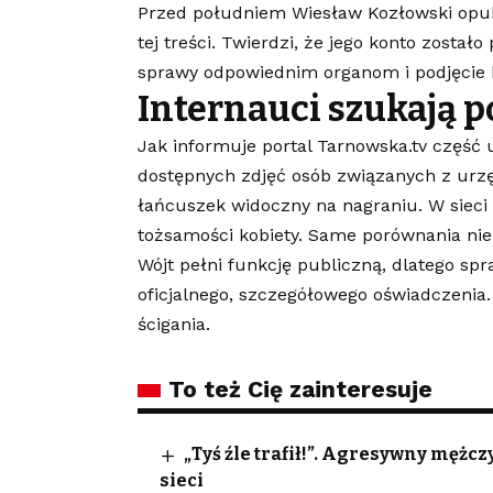
Przed południem Wiesław Kozłowski opubl
tej treści. Twierdzi, że jego konto został
sprawy odpowiednim organom i podjęcie
Internauci szukają p
Jak informuje portal Tarnowska.tv część 
dostępnych zdjęć osób związanych z urz
łańcuszek widoczny na nagraniu. W sieci p
tożsamości kobiety. Same porównania ni
Wójt pełni funkcję publiczną, dlatego sp
oficjalnego, szczegółowego oświadczenia.
ścigania.
To też Cię zainteresuje
„Tyś źle trafił!”. Agresywny męż
sieci