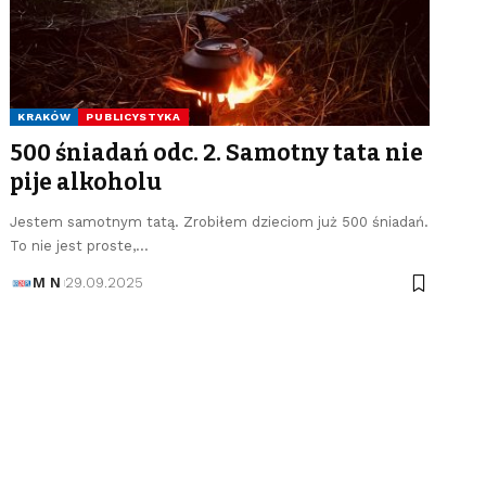
KRAKÓW
PUBLICYSTYKA
500 śniadań odc. 2. Samotny tata nie
pije alkoholu
Jestem samotnym tatą. Zrobiłem dzieciom już 500 śniadań.
To nie jest proste,…
M N
29.09.2025