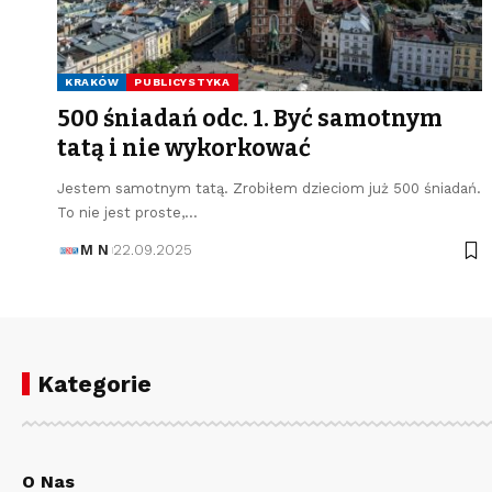
KRAKÓW
PUBLICYSTYKA
500 śniadań odc. 1. Być samotnym
tatą i nie wykorkować
Jestem samotnym tatą. Zrobiłem dzieciom już 500 śniadań.
To nie jest proste,…
M N
22.09.2025
Kategorie
O Nas