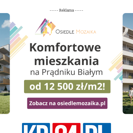
----- Reklama -----