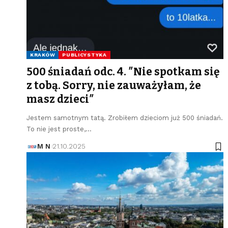
KRAKÓW
PUBLICYSTYKA
500 śniadań odc. 4. ″Nie spotkam się
z tobą. Sorry, nie zauważyłam, że
masz dzieci″
Jestem samotnym tatą. Zrobiłem dzieciom już 500 śniadań.
To nie jest proste,…
M N
21.10.2025