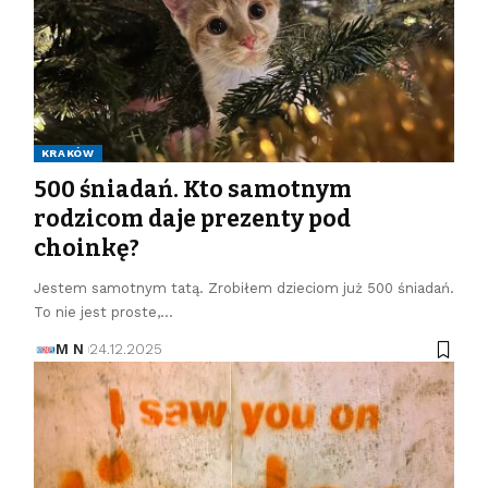
KRAKÓW
500 śniadań. Kto samotnym
rodzicom daje prezenty pod
choinkę?
Jestem samotnym tatą. Zrobiłem dzieciom już 500 śniadań.
To nie jest proste,…
M N
24.12.2025