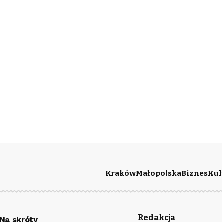
Kraków
Małopolska
Biznes
Kul
Redakcja
Na skróty