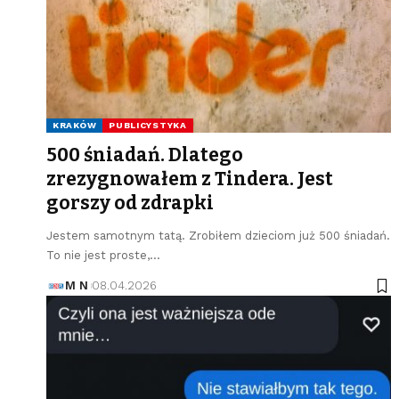
KRAKÓW
PUBLICYSTYKA
500 śniadań. Dlatego
zrezygnowałem z Tindera. Jest
gorszy od zdrapki
Jestem samotnym tatą. Zrobiłem dzieciom już 500 śniadań.
To nie jest proste,…
M N
08.04.2026