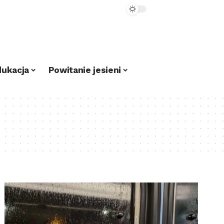
dukacja
Powitanie jesieni