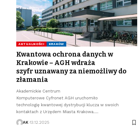
AKTUALNOŚCI
KRAKÓW
Kwantowa ochrona danych w
Krakowie – AGH wdraża
szyfr uznawany za niemożliwy do
złamania
Akademickie Centrum
Komputerowe Cyfronet AGH uruchomiło
technologię kwantowej dystrybucji klucza w swoich
kontaktach z Urzędem Miasta Krakowa.…
AK
13.12.2025