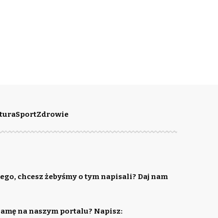
tura
Sport
Zdrowie
ego, chcesz żebyśmy o tym napisali? Daj nam
lamę na naszym portalu? Napisz: