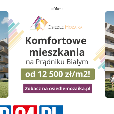
----- Reklama -----