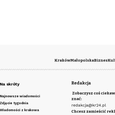
Kraków
Małopolska
Biznes
Kul
Redakcja
Na skróty
Zobaczysz coś ciekaw
Najnowsze wiadomości
znać:
Zdjęcie tygodnia
redakcja@kr24.pl
Wiadomości z krakowa
Chcesz zamieścić rek