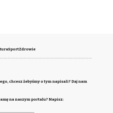
tura
Sport
Zdrowie
ego, chcesz żebyśmy o tym napisali? Daj nam
lamę na naszym portalu? Napisz: