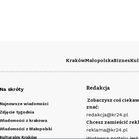
Kraków
Małopolska
Biznes
Kul
Redakcja
Na skróty
Zobaczysz coś ciekaw
Najnowsze wiadomości
znać:
Zdjęcie tygodnia
redakcja@kr24.pl
Wiadomości z krakowa
Chcesz zamieścić rek
Wiadomości z Małopolski
reklama@kr24.pl
Kulturalny Kraków
Wydawcą portalu jest