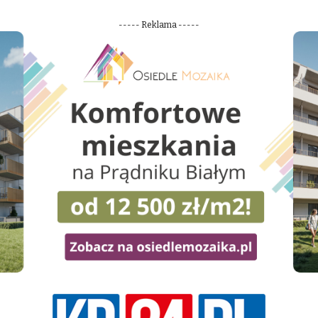
----- Reklama -----