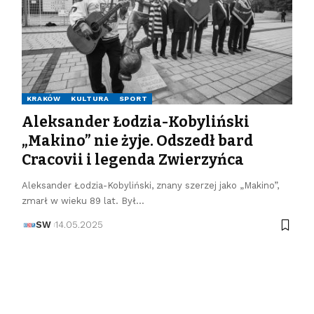
KRAKÓW
KULTURA
SPORT
Aleksander Łodzia-Kobyliński
„Makino” nie żyje. Odszedł bard
Cracovii i legenda Zwierzyńca
Aleksander Łodzia-Kobyliński, znany szerzej jako „Makino”,
zmarł w wieku 89 lat. Był…
SW
14.05.2025