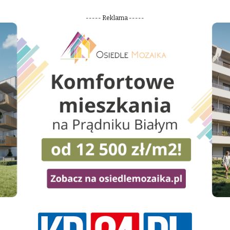
----- Reklama -----