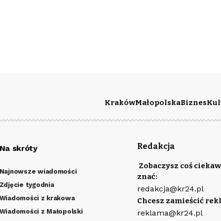
Kraków
Małopolska
Biznes
Kul
Redakcja
Na skróty
Zobaczysz coś ciekaw
Najnowsze wiadomości
znać:
Zdjęcie tygodnia
redakcja@kr24.pl
Wiadomości z krakowa
Chcesz zamieścić rek
Wiadomości z Małopolski
reklama@kr24.pl