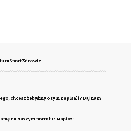
tura
Sport
Zdrowie
ego, chcesz żebyśmy o tym napisali? Daj nam
lamę na naszym portalu? Napisz: