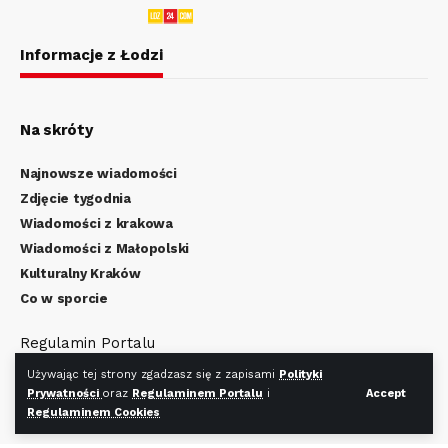
Informacje z Łodzi
Na skróty
Najnowsze wiadomości
Zdjęcie tygodnia
Wiadomości z krakowa
Wiadomości z Małopolski
Kulturalny Kraków
Co w sporcie
Regulamin Portalu
Polityka Prywatności
Używając tej strony zgadzasz się z zapisami
Polityki
Regulamin Cookies
Prywatności
oraz
Regulaminem Portalu
i
Accept
Regulaminem Cookies