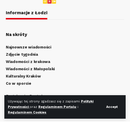
Informacje z Łodzi
Na skróty
Najnowsze wiadomości
Zdjęcie tygodnia
Wiadomości z krakowa
Wiadomości z Małopolski
Kulturalny Kraków
Co w sporcie
Regulamin Portalu
Używając tej strony zgadzasz się z zapisami
Polityki
Polityka Prywatności
Prywatności
oraz
Regulaminem Portalu
i
Accept
Regulamin Cookies
Regulaminem Cookies
Redakcja