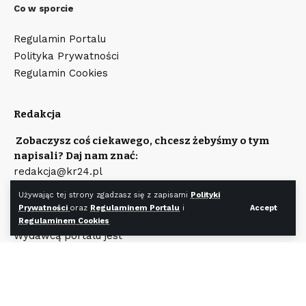
Co w sporcie
Regulamin Portalu
Polityka Prywatności
Regulamin Cookies
Redakcja
Zobaczysz coś ciekawego, chcesz żebyśmy o tym
napisali? Daj nam znać:
redakcja@kr24.pl
Chcesz zamieścić reklamę na naszym portalu?
Używając tej strony zgadzasz się z zapisami
Polityki
Napisz:
Prywatności
oraz
Regulaminem Portalu
i
Accept
reklama@kr24.pl
Regulaminem Cookies
Wydawcą portalu jest
Fundacja KR24.pl
Wpisana do rejestru Stowarzyszeń, Innych Organizacji
Społecznych i Zawodowych, Fundacji Oraz
Samodzielnych Publicznych Zakładów Opieki