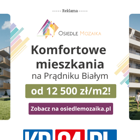
----- Reklama -----