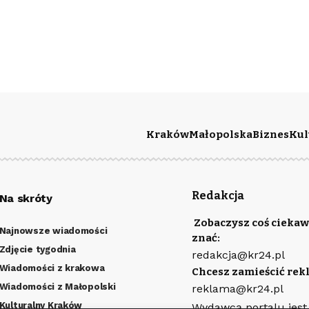
Kraków
Małopolska
Biznes
Kul
Redakcja
Na skróty
Zobaczysz coś ciekaw
Najnowsze wiadomości
znać:
Zdjęcie tygodnia
redakcja@kr24.pl
Wiadomości z krakowa
Chcesz zamieścić rek
Wiadomości z Małopolski
reklama@kr24.pl
Kulturalny Kraków
Wydawcą portalu jest