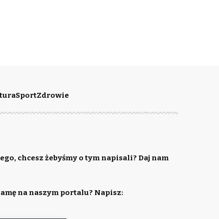
tura
Sport
Zdrowie
ego, chcesz żebyśmy o tym napisali? Daj nam
lamę na naszym portalu? Napisz: