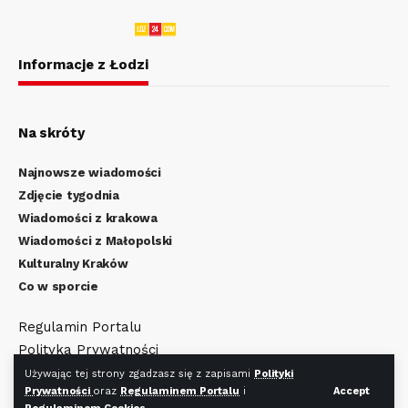
Informacje z Łodzi
Na skróty
Najnowsze wiadomości
Zdjęcie tygodnia
Wiadomości z krakowa
Wiadomości z Małopolski
Kulturalny Kraków
Co w sporcie
Regulamin Portalu
Polityka Prywatności
Regulamin Cookies
Używając tej strony zgadzasz się z zapisami
Polityki
Prywatności
oraz
Regulaminem Portalu
i
Accept