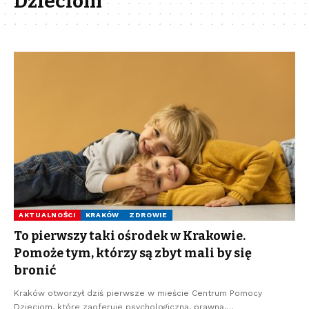
Dzieciom
AKTUALNOŚCI
KRAKÓW
ZDROWIE
To pierwszy taki ośrodek w Krakowie.
Pomoże tym, którzy są zbyt mali by się
bronić
Kraków otworzył dziś pierwsze w mieście Centrum Pomocy
Dzieciom, które zaoferuje psychologiczną, prawną,…