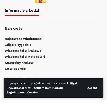
Informacje z Łodzi
Na skróty
Najnowsze wiadomości
Zdjęcie tygodnia
Wiadomości z krakowa
Wiadomości z Małopolski
Kulturalny Kraków
Co w sporcie
Regulamin Portalu
Używając tej strony zgadzasz się z zapisami
Polityki
Polityka Prywatności
Prywatności
oraz
Regulaminem Portalu
i
Accept
Regulamin Cookies
Regulaminem Cookies
Redakcja