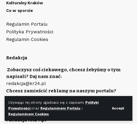
Kulturalny Kraków
Co w sporcie
Regulamin Portalu
Polityka Prywatności
Regulamin Cookies
Redakcja
Zobaczysz coś ciekawego, chcesz żebyśmy o tym
napisali? Daj nam znać:
redakcja@kr24.pl
Chcesz zamieścić reklamę na naszym portalu?
Napisz:
Używając tej strony zgadzasz się z zapisami
Polityki
reklama@kr24.pl
Prywatności
oraz
Regulaminem Portalu
i
Accept
Wydawcą portalu jest
Regulaminem Cookies
Fundacja KR24.pl
Wpisana do rejestru Stowarzyszeń, Innych Organizacji
Społecznych i Zawodowych, Fundacji Oraz