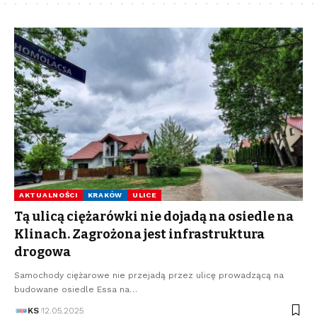
AKTUALNOŚCI
KRAKÓW
ULICE
Tą ulicą ciężarówki nie dojadą na osiedle na
Klinach. Zagrożona jest infrastruktura
drogowa
Samochody ciężarowe nie przejadą przez ulicę prowadzącą na
budowane osiedle Essa na…
KS
12.05.2025