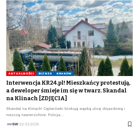
AKTUALNOŚCI
BIZNES
KRAKÓW
Interwencja KR24.pl! Mieszkańcy protestują,
a deweloper śmieje im się w twarz. Skandal
na Klinach [ZDJĘCIA]
Skandal na Klinach! Ciężarówki blokują wąską ulicę dojazdową i
niszczą nawierzchnie. Policja…
SW
22.03.2025