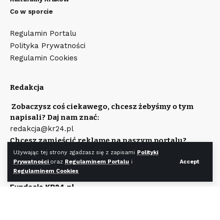
Co w sporcie
Regulamin Portalu
Polityka Prywatności
Regulamin Cookies
Redakcja
Zobaczysz coś ciekawego, chcesz żebyśmy o tym
napisali? Daj nam znać:
redakcja@kr24.pl
Chcesz zamieścić reklamę na naszym portalu?
Napisz:
Używając tej strony zgadzasz się z zapisami
Polityki
reklama@kr24.pl
Prywatności
oraz
Regulaminem Portalu
i
Accept
Regulaminem Cookies
Wydawcą portalu jest
Fundacja KR24.pl
Wpisana do rejestru Stowarzyszeń, Innych Organizacji
Społecznych i Zawodowych, Fundacji Oraz