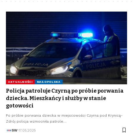
AKTUALNOŚCI
MAŁOPOLSKA
Policja patroluje Czyrną po próbie porwania
dziecka. Mieszkańcy i służby w stanie
gotowości
Po próbie porwania dziecka w miejscowości Czyrna pod Krynicą-
Zdrój policja wzmocniła patrole…
SW
17.05.2025