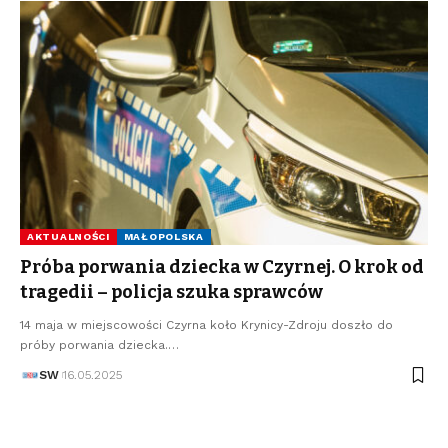
AKTUALNOŚCI
MAŁOPOLSKA
Próba porwania dziecka w Czyrnej. O krok od
tragedii – policja szuka sprawców
14 maja w miejscowości Czyrna koło Krynicy-Zdroju doszło do
próby porwania dziecka.…
SW
16.05.2025