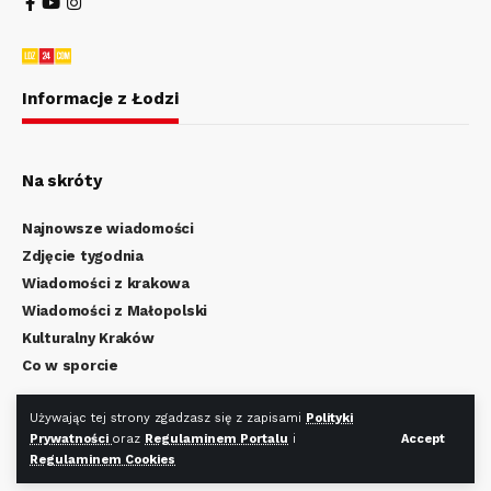
Informacje z Łodzi
Na skróty
Najnowsze wiadomości
Zdjęcie tygodnia
Wiadomości z krakowa
Wiadomości z Małopolski
Kulturalny Kraków
Co w sporcie
Regulamin Portalu
Używając tej strony zgadzasz się z zapisami
Polityki
Prywatności
oraz
Regulaminem Portalu
i
Accept
Polityka Prywatności
Regulaminem Cookies
Regulamin Cookies