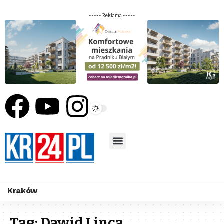
----- Reklama -----
Kraków
Tag:
Dawid Linca