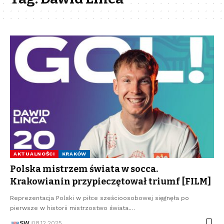
AKTUALNOŚCI
KRAKÓW
Polska mistrzem świata w socca.
Krakowianin przypieczętował triumf [FILM]
Reprezentacja Polski w piłce sześcioosobowej sięgnęła po
pierwsze w historii mistrzostwo świata.…
SW
08.12.2025