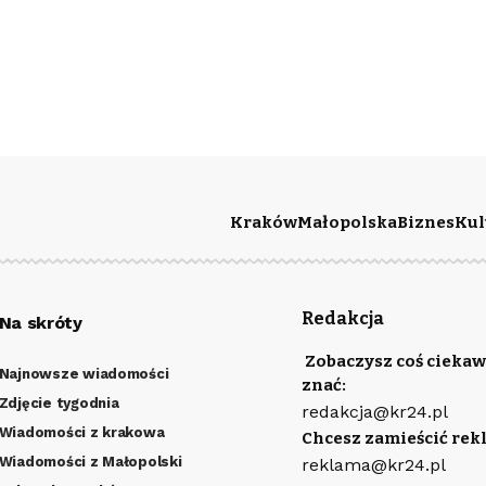
Kraków
Małopolska
Biznes
Kul
Redakcja
Na skróty
Zobaczysz coś ciekaw
Najnowsze wiadomości
znać:
Zdjęcie tygodnia
redakcja@kr24.pl
Wiadomości z krakowa
Chcesz zamieścić rek
Wiadomości z Małopolski
reklama@kr24.pl