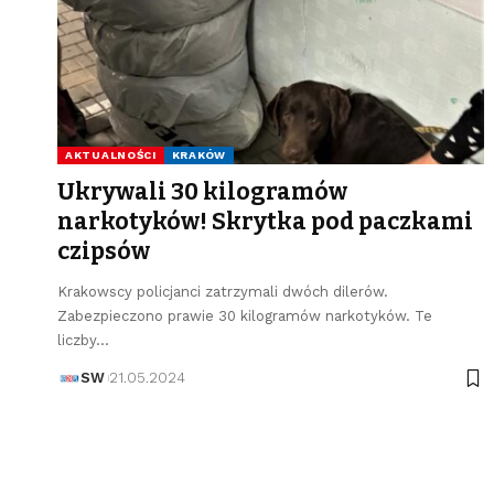
AKTUALNOŚCI
KRAKÓW
Ukrywali 30 kilogramów
narkotyków! Skrytka pod paczkami
czipsów
Krakowscy policjanci zatrzymali dwóch dilerów.
Zabezpieczono prawie 30 kilogramów narkotyków. Te
liczby…
SW
21.05.2024