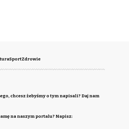
tura
Sport
Zdrowie
ego, chcesz żebyśmy o tym napisali? Daj nam
lamę na naszym portalu? Napisz: