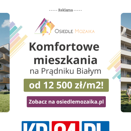
----- Reklama -----