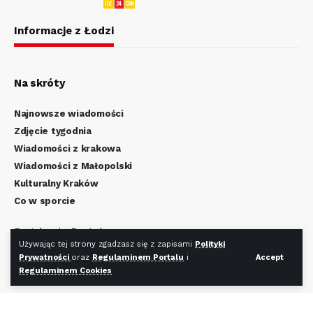
Informacje z Łodzi
Na skróty
Najnowsze wiadomości
Zdjęcie tygodnia
Wiadomości z krakowa
Wiadomości z Małopolski
Kulturalny Kraków
Co w sporcie
Regulamin Portalu
Używając tej strony zgadzasz się z zapisami
Polityki
Polityka Prywatności
Prywatności
oraz
Regulaminem Portalu
i
Accept
Regulamin Cookies
Regulaminem Cookies
Redakcja