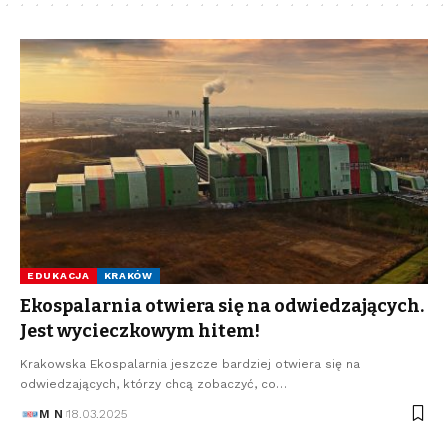
EDUKACJA
KRAKÓW
Ekospalarnia otwiera się na odwiedzających.
Jest wycieczkowym hitem!
Krakowska Ekospalarnia jeszcze bardziej otwiera się na
odwiedzających, którzy chcą zobaczyć, co…
M N
18.03.2025