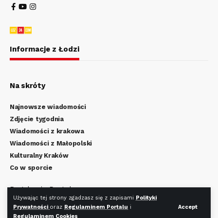
Informacje z Łodzi
Na skróty
Najnowsze wiadomości
Zdjęcie tygodnia
Wiadomości z krakowa
Wiadomości z Małopolski
Kulturalny Kraków
Co w sporcie
Regulamin Portalu
Używając tej strony zgadzasz się z zapisami
Polityki
Polityka Prywatności
Prywatności
oraz
Regulaminem Portalu
i
Accept
Regulamin Cookies
Regulaminem Cookies