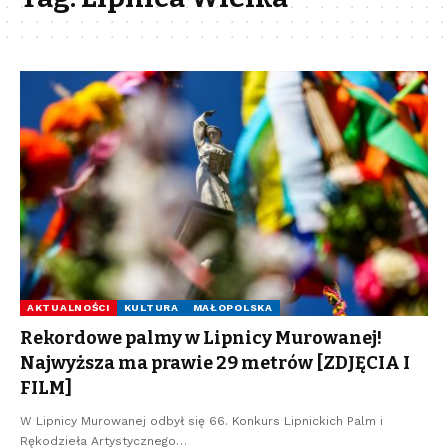
AKTUALNOŚCI
KULTURA
MAŁOPOLSKA
Rekordowe palmy w Lipnicy Murowanej!
Najwyższa ma prawie 29 metrów [ZDJĘCIA I
FILM]
W Lipnicy Murowanej odbył się 66. Konkurs Lipnickich Palm i
Rękodzieła Artystycznego…