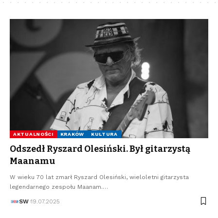
AKTUALNOŚCI
KRAKÓW
KULTURA
Odszedł Ryszard Olesiński. Był gitarzystą
Maanamu
W wieku 70 lat zmarł Ryszard Olesiński, wieloletni gitarzysta
legendarnego zespołu Maanam.…
SW
19.07.2025