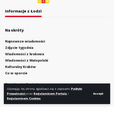
Informacje z Łodzi
Na skróty
Najnowsze wiadomości
Zdjęcie tygodnia
Wiadomości z krakowa
Wiadomości z Małopolski
Kulturalny Kraków
Co w sporcie
Regulamin Portalu
Używając tej strony zgadzasz się z zapisami
Polityki
Polityka Prywatności
Prywatności
oraz
Regulaminem Portalu
i
Accept
Regulamin Cookies
Regulaminem Cookies
Redakcja