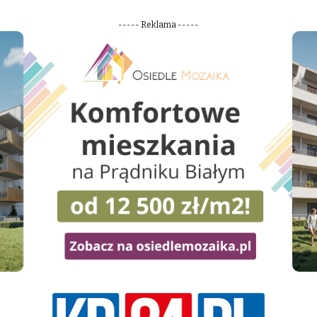
----- Reklama -----