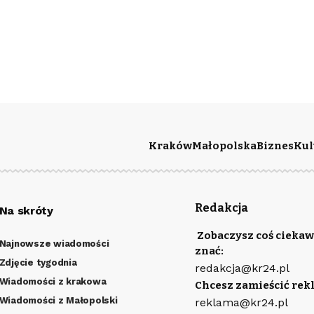
Kraków
Małopolska
Biznes
Kul
Redakcja
Na skróty
Zobaczysz coś ciekaw
Najnowsze wiadomości
znać:
Zdjęcie tygodnia
redakcja@kr24.pl
Wiadomości z krakowa
Chcesz zamieścić rek
Wiadomości z Małopolski
reklama@kr24.pl