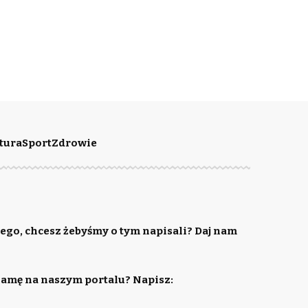
tura
Sport
Zdrowie
ego, chcesz żebyśmy o tym napisali? Daj nam
lamę na naszym portalu? Napisz: