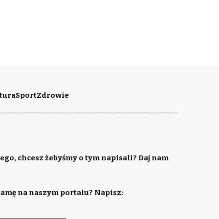
tura
Sport
Zdrowie
ego, chcesz żebyśmy o tym napisali? Daj nam
lamę na naszym portalu? Napisz: