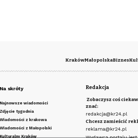
Kraków
Małopolska
Biznes
Kul
Redakcja
Na skróty
Zobaczysz coś ciekaw
Najnowsze wiadomości
znać:
Zdjęcie tygodnia
redakcja@kr24.pl
Wiadomości z krakowa
Chcesz zamieścić rek
Wiadomości z Małopolski
reklama@kr24.pl
Kulturalny Kraków
Wydawcą portalu jest