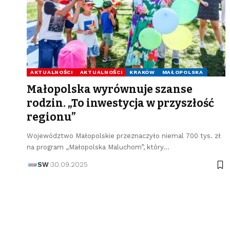
AKTUALNOŚCI
AKTUALNOŚCI
KRAKÓW
MAŁOPOLSKA
Małopolska wyrównuje szanse
rodzin. „To inwestycja w przyszłość
regionu”
Województwo Małopolskie przeznaczyło niemal 700 tys. zł
na program „Małopolska Maluchom”, który…
SW
30.09.2025