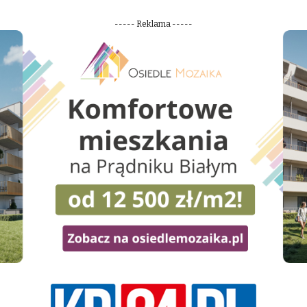
----- Reklama -----