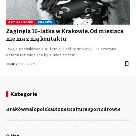
AKTUALNOŚCI
KRAKÓW
Zaginęła 16-latka w Krakowie. Od miesiąca
nie ma z nią kontaktu
Trwają poszukiwania 16-letniej Darii Yermolovej. Dziewczyna
ostatni raz widziana była miesiąc temu…
KS
21.05.2025
Kategorie
Kraków
Małopolska
Biznes
Kultura
Sport
Zdrowie
O Nas