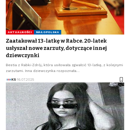
AKTUALNOŚCI
MAŁOPOLSKA
Zaatakował 13-latkę w Rabce. 20-latek
usłyszał nowe zarzuty, dotyczące innej
dziewczynki
Bestia z Rabki-Zdrój, która usiłowała zgwałcić 13-latkę, z kolejnymi
zarzutami. Inna dziewczynka rozpoznała…
KS
16.07.2025