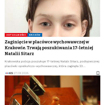
AKTUALNOŚCI
KRAKÓW
Zaginięcie w placówce wychowawczej w
Krakowie. Trwają poszukiwania 17-letniej
Natalii Sitarz
Krakowska policja poszukuje 17-letniej Natalii Sitarz, podopiecznej
placówki opiekuńczo-wychowawczej, która zaginęła 23…
KS
27.08.2025