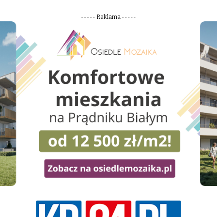
----- Reklama -----