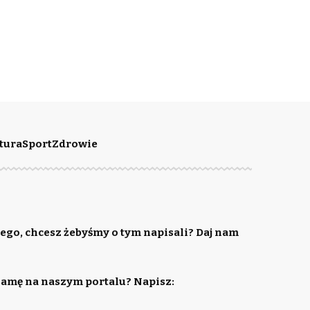
tura
Sport
Zdrowie
ego, chcesz żebyśmy o tym napisali? Daj nam
lamę na naszym portalu? Napisz: