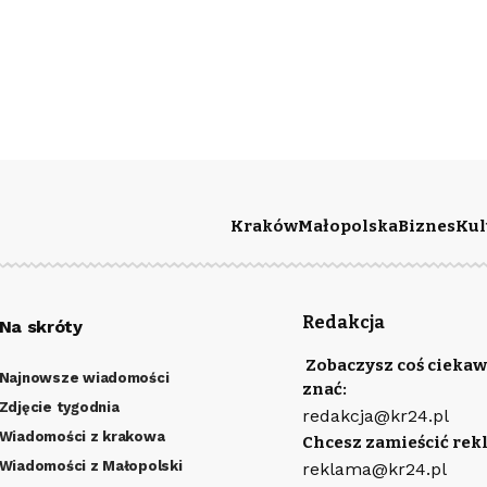
Kraków
Małopolska
Biznes
Kul
Redakcja
Na skróty
Zobaczysz coś ciekaw
Najnowsze wiadomości
znać:
Zdjęcie tygodnia
redakcja@kr24.pl
Wiadomości z krakowa
Chcesz zamieścić rek
Wiadomości z Małopolski
reklama@kr24.pl