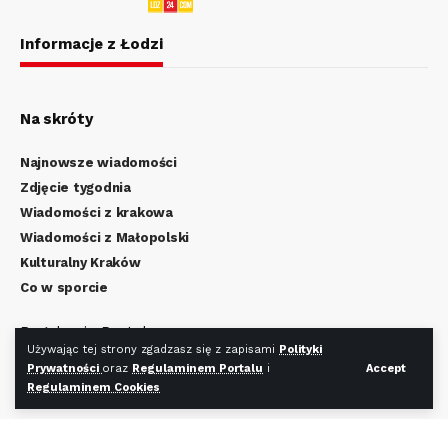
Informacje z Łodzi
Na skróty
Najnowsze wiadomości
Zdjęcie tygodnia
Wiadomości z krakowa
Wiadomości z Małopolski
Kulturalny Kraków
Co w sporcie
Regulamin Portalu
Używając tej strony zgadzasz się z zapisami
Polityki
Polityka Prywatności
Prywatności
oraz
Regulaminem Portalu
i
Accept
Regulamin Cookies
Regulaminem Cookies
Redakcja