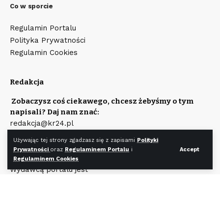
Co w sporcie
Regulamin Portalu
Polityka Prywatności
Regulamin Cookies
Redakcja
Zobaczysz coś ciekawego, chcesz żebyśmy o tym
napisali? Daj nam znać:
redakcja@kr24.pl
Chcesz zamieścić reklamę na naszym portalu?
Używając tej strony zgadzasz się z zapisami
Polityki
Napisz:
Prywatności
oraz
Regulaminem Portalu
i
Accept
reklama@kr24.pl
Regulaminem Cookies
Wydawcą portalu jest
Fundacja KR24.pl
Wpisana do rejestru Stowarzyszeń, Innych Organizacji
Społecznych i Zawodowych, Fundacji Oraz
Samodzielnych Publicznych Zakładów Opieki