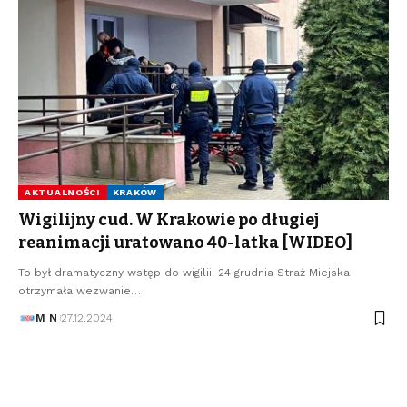
AKTUALNOŚCI
KRAKÓW
Wigilijny cud. W Krakowie po długiej
reanimacji uratowano 40-latka [WIDEO]
To był dramatyczny wstęp do wigilii. 24 grudnia Straż Miejska
otrzymała wezwanie…
M N
27.12.2024