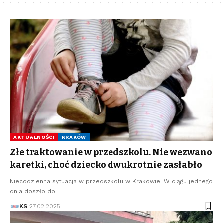
AKTUALNOŚCI
KRAKÓW
Złe traktowanie w przedszkolu. Nie wezwano
karetki, choć dziecko dwukrotnie zasłabło
Niecodzienna sytuacja w przedszkolu w Krakowie. W ciągu jednego
dnia doszło do…
KS
27.02.2025