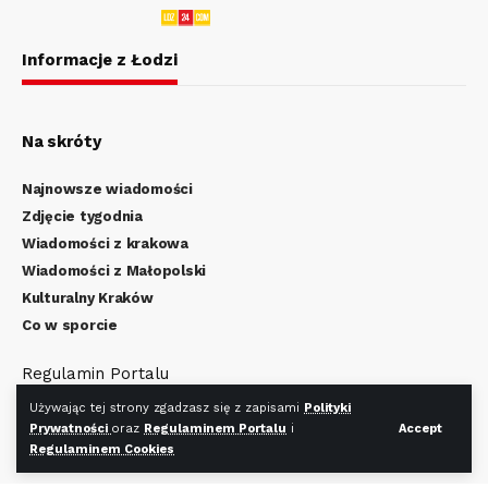
Informacje z Łodzi
Na skróty
Najnowsze wiadomości
Zdjęcie tygodnia
Wiadomości z krakowa
Wiadomości z Małopolski
Kulturalny Kraków
Co w sporcie
Regulamin Portalu
Polityka Prywatności
Używając tej strony zgadzasz się z zapisami
Polityki
Regulamin Cookies
Prywatności
oraz
Regulaminem Portalu
i
Accept
Regulaminem Cookies