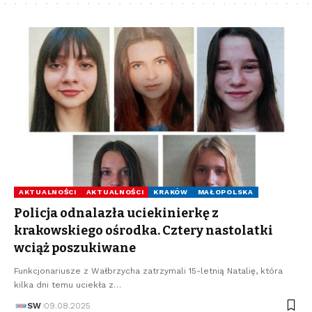
AKTUALNOŚCI
AKTUALNOŚCI
KRAKÓW
MAŁOPOLSKA
Policja odnalazła uciekinierkę z
krakowskiego ośrodka. Cztery nastolatki
wciąż poszukiwane
Funkcjonariusze z Wałbrzycha zatrzymali 15-letnią Natalię, która
kilka dni temu uciekła z…
SW
09.08.2025