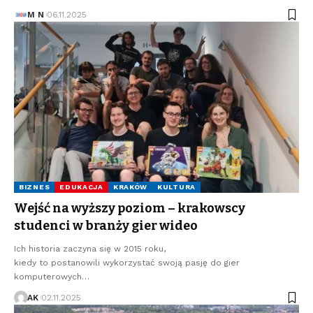
M N
06.11.2025
BIZNES
EDUKACJA
KRAKÓW
KULTURA
Wejść na wyższy poziom – krakowscy
studenci w branży gier wideo
Ich historia zaczyna się w 2015 roku,
kiedy to postanowili wykorzystać swoją pasję do gier
komputerowych…
AK
02.11.2025