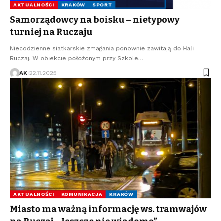
AKTUALNOŚCI
KRAKÓW
SPORT
Samorządowcy na boisku – nietypowy
turniej na Ruczaju
Niecodzienne siatkarskie zmagania ponownie zawitają do Hali
Ruczaj. W obiekcie położonym przy Szkole…
AK
22.11.2025
AKTUALNOŚCI
KOMUNIKACJA
KRAKÓW
Miasto ma ważną informację ws. tramwajów