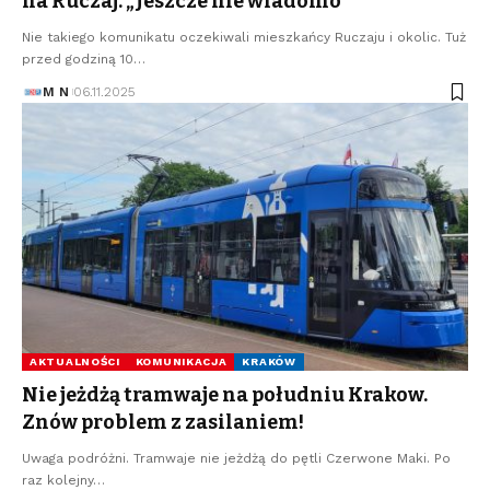
na Ruczaj. „Jeszcze nie wiadomo”
Nie takiego komunikatu oczekiwali mieszkańcy Ruczaju i okolic. Tuż
przed godziną 10…
M N
06.11.2025
AKTUALNOŚCI
KOMUNIKACJA
KRAKÓW
Nie jeżdżą tramwaje na południu Krakow.
Znów problem z zasilaniem!
Uwaga podróżni. Tramwaje nie jeżdżą do pętli Czerwone Maki. Po
raz kolejny…