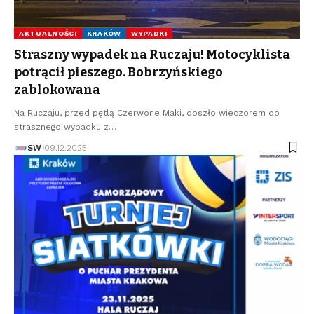
AKTUALNOŚCI
KRAKÓW
WYPADKI
Straszny wypadek na Ruczaju! Motocyklista
potrącił pieszego. Bobrzyńskiego
zablokowana
Na Ruczaju, przed pętlą Czerwone Maki, doszło wieczorem do
strasznego wypadku z…
SW
09.12.2025