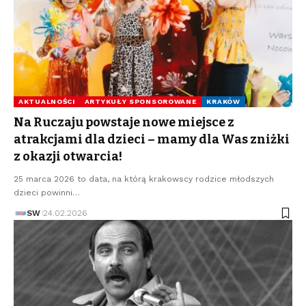
AKTUALNOŚCI
ARTYKUŁY SPONSOROWANE
KRAKÓW
Na Ruczaju powstaje nowe miejsce z
atrakcjami dla dzieci – mamy dla Was zniżki
z okazji otwarcia!
25 marca 2026 to data, na którą krakowscy rodzice młodszych
dzieci powinni…
SW
24.02.2026