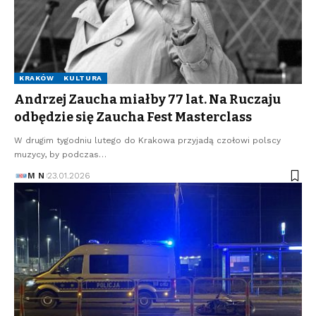
KRAKÓW
KULTURA
Andrzej Zaucha miałby 77 lat. Na Ruczaju
odbędzie się Zaucha Fest Masterclass
W drugim tygodniu lutego do Krakowa przyjadą czołowi polscy
muzycy, by podczas…
M N
23.01.2026