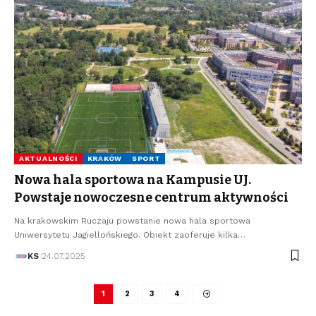
AKTUALNOŚCI
KRAKÓW
SPORT
Nowa hala sportowa na Kampusie UJ.
Powstaje nowoczesne centrum aktywności
Na krakowskim Ruczaju powstanie nowa hala sportowa
Uniwersytetu Jagiellońskiego. Obiekt zaoferuje kilka…
KS
24.07.2025
1
2
3
4