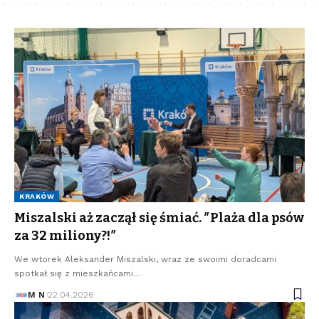
KRAKÓW
Miszalski aż zaczął się śmiać. ″Plaża dla psów
za 32 miliony?!″
We wtorek Aleksander Miszalski, wraz ze swoimi doradcami
spotkał się z mieszkańcami…
M N
22.04.2026