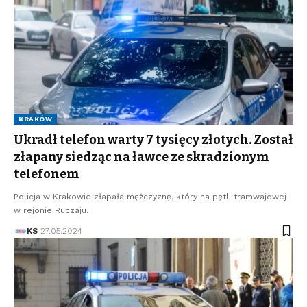
KRAKÓW
Ukradł telefon warty 7 tysięcy złotych. Został
złapany siedząc na ławce ze skradzionym
telefonem
Policja w Krakowie złapała mężczyznę, który na pętli tramwajowej
w rejonie Ruczaju…
KS
27.05.2024