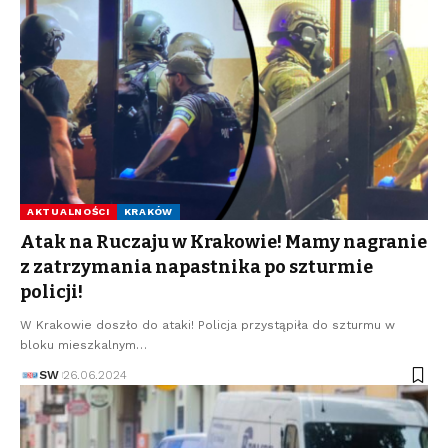
AKTUALNOŚCI
KRAKÓW
Atak na Ruczaju w Krakowie! Mamy nagranie
z zatrzymania napastnika po szturmie
policji!
W Krakowie doszło do ataki! Policja przystąpiła do szturmu w
bloku mieszkalnym…
SW
26.06.2024