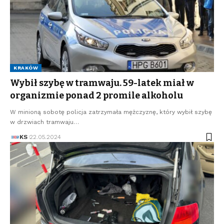
KRAKÓW
Wybił szybę w tramwaju. 59-latek miał w
organizmie ponad 2 promile alkoholu
W minioną sobotę policja zatrzymała mężczyznę, który wybił szybę
w drzwiach tramwaju…
KS
22.05.2024