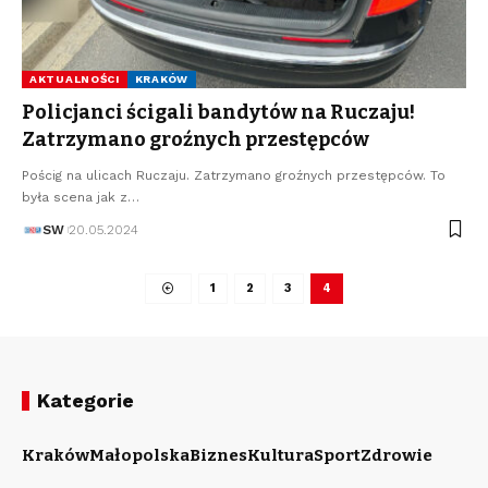
AKTUALNOŚCI
KRAKÓW
Policjanci ścigali bandytów na Ruczaju!
Zatrzymano groźnych przestępców
Pościg na ulicach Ruczaju. Zatrzymano groźnych przestępców. To
była scena jak z…
SW
20.05.2024
1
2
3
4
Kategorie
Kraków
Małopolska
Biznes
Kultura
Sport
Zdrowie