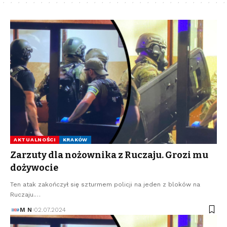
AKTUALNOŚCI
KRAKÓW
Zarzuty dla nożownika z Ruczaju. Grozi mu
dożywocie
Ten atak zakończył się szturmem policji na jeden z bloków na
Ruczaju.…
M N
02.07.2024