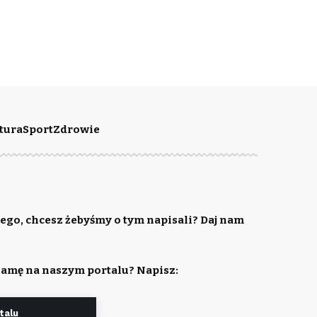
tura
Sport
Zdrowie
ego, chcesz żebyśmy o tym napisali? Daj nam
lamę na naszym portalu? Napisz:
talu