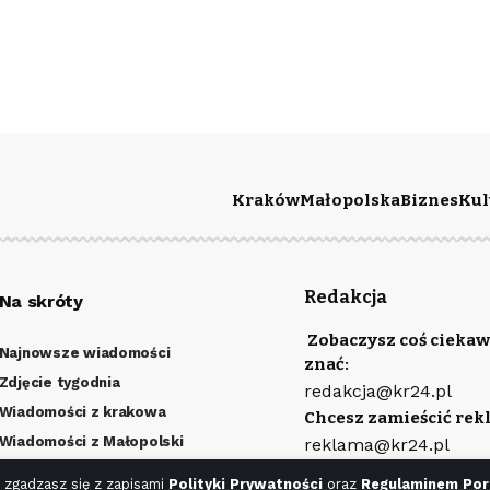
Kraków
Małopolska
Biznes
Kul
Redakcja
Na skróty
Zobaczysz coś ciekaw
Najnowsze wiadomości
znać:
Zdjęcie tygodnia
redakcja@kr24.pl
Wiadomości z krakowa
Chcesz zamieścić rek
Wiadomości z Małopolski
reklama@kr24.pl
Kulturalny Kraków
Wydawcą portalu jest
 zgadzasz się z zapisami
Polityki Prywatności
oraz
Regulaminem Por