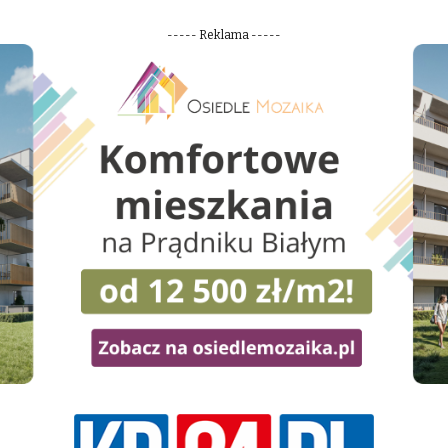
----- Reklama -----