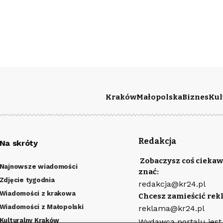
Kraków
Małopolska
Biznes
Kul
Redakcja
Na skróty
Zobaczysz coś ciekaw
Najnowsze wiadomości
znać:
Zdjęcie tygodnia
redakcja@kr24.pl
Wiadomości z krakowa
Chcesz zamieścić rek
Wiadomości z Małopolski
reklama@kr24.pl
Kulturalny Kraków
Wydawcą portalu jest