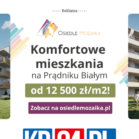
----- Reklama -----