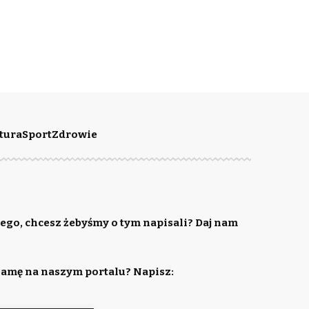
tura
Sport
Zdrowie
ego, chcesz żebyśmy o tym napisali? Daj nam
lamę na naszym portalu? Napisz: