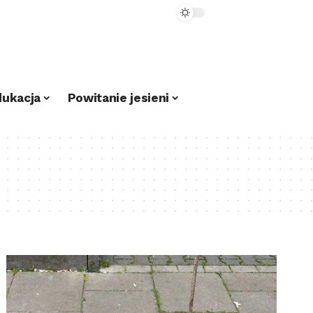
dukacja
Powitanie jesieni