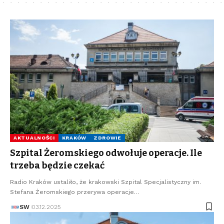
AKTUALNOŚCI
KRAKÓW
ZDROWIE
Szpital Żeromskiego odwołuje operacje. Ile
trzeba będzie czekać
Radio Kraków ustaliło, że krakowski Szpital Specjalistyczny im.
Stefana Żeromskiego przerywa operacje…
SW
03.12.2025