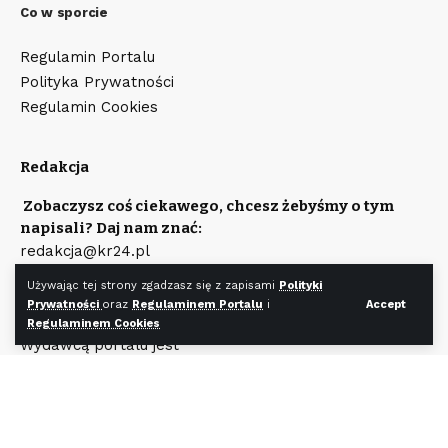
Co w sporcie
Regulamin Portalu
Polityka Prywatności
Regulamin Cookies
Redakcja
Zobaczysz coś ciekawego, chcesz żebyśmy o tym
napisali? Daj nam znać:
redakcja@kr24.pl
Chcesz zamieścić reklamę na naszym portalu?
Używając tej strony zgadzasz się z zapisami
Polityki
Napisz:
Prywatności
oraz
Regulaminem Portalu
i
Accept
reklama@kr24.pl
Regulaminem Cookies
Wydawcą portalu jest
Fundacja KR24.pl
Wpisana do rejestru Stowarzyszeń, Innych Organizacji
Społecznych i Zawodowych, Fundacji Oraz
Samodzielnych Publicznych Zakładów Opieki