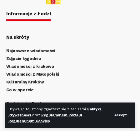
Informacje z Łodzi
Na skróty
Najnowsze wiadomości
Zdjęcie tygodnia
Wiadomości z krakowa
Wiadomości z Małopolski
Kulturalny Kraków
Co w sporcie
Regulamin Portalu
Używając tej strony zgadzasz się z zapisami
Polityki
Polityka Prywatności
Prywatności
oraz
Regulaminem Portalu
i
Accept
Regulamin Cookies
Regulaminem Cookies
Redakcja