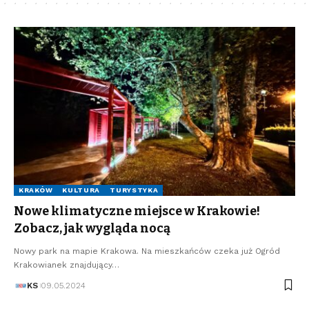
KRAKÓW
KULTURA
TURYSTYKA
Nowe klimatyczne miejsce w Krakowie!
Zobacz, jak wygląda nocą
Nowy park na mapie Krakowa. Na mieszkańców czeka już Ogród
Krakowianek znajdujący…
KS
09.05.2024