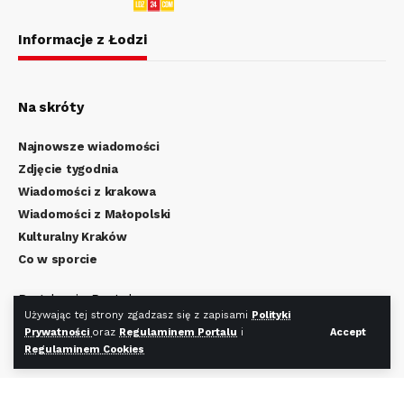
Informacje z Łodzi
Na skróty
Najnowsze wiadomości
Zdjęcie tygodnia
Wiadomości z krakowa
Wiadomości z Małopolski
Kulturalny Kraków
Co w sporcie
Regulamin Portalu
Używając tej strony zgadzasz się z zapisami
Polityki
Polityka Prywatności
Prywatności
oraz
Regulaminem Portalu
i
Accept
Regulamin Cookies
Regulaminem Cookies
Redakcja