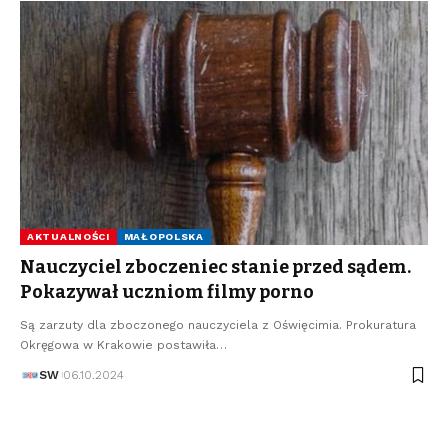
AKTUALNOŚCI
MAŁOPOLSKA
Nauczyciel zboczeniec stanie przed sądem.
Pokazywał uczniom filmy porno
Są zarzuty dla zboczonego nauczyciela z Oświęcimia. Prokuratura
Okręgowa w Krakowie postawiła…
SW
06.10.2024