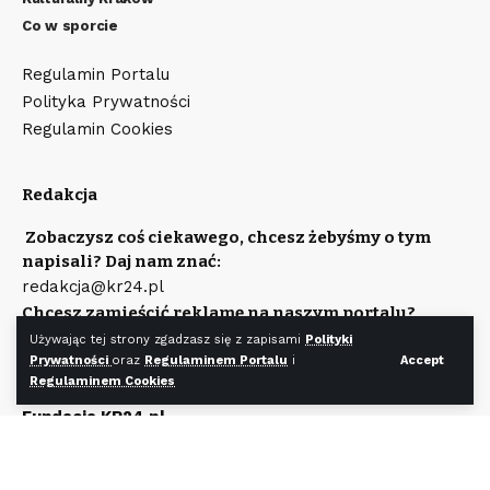
Co w sporcie
Regulamin Portalu
Polityka Prywatności
Regulamin Cookies
Redakcja
Zobaczysz coś ciekawego, chcesz żebyśmy o tym
napisali? Daj nam znać:
redakcja@kr24.pl
Chcesz zamieścić reklamę na naszym portalu?
Napisz:
Używając tej strony zgadzasz się z zapisami
Polityki
reklama@kr24.pl
Prywatności
oraz
Regulaminem Portalu
i
Accept
Regulaminem Cookies
Wydawcą portalu jest
Fundacja KR24.pl
Wpisana do rejestru Stowarzyszeń, Innych Organizacji
Społecznych i Zawodowych, Fundacji Oraz