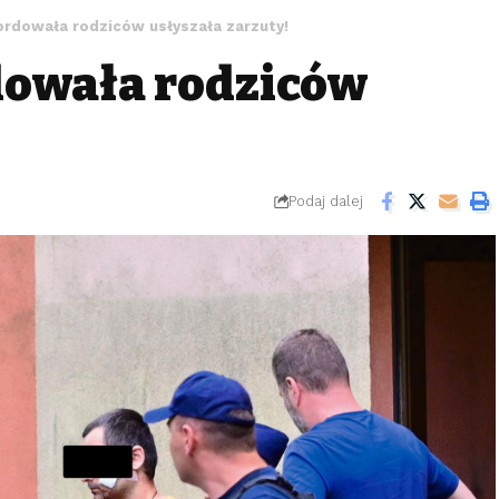
ordowała rodziców usłyszała zarzuty!
dowała rodziców
Podaj dalej