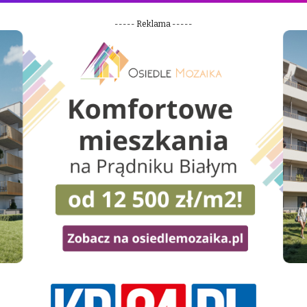
----- Reklama -----