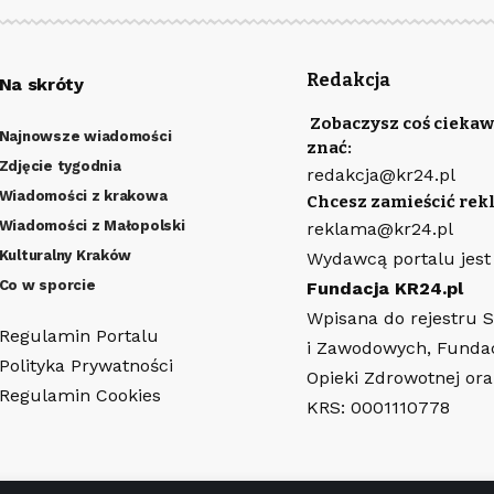
Redakcja
Na skróty
Zobaczysz coś ciekaw
Najnowsze wiadomości
znać:
Zdjęcie tygodnia
redakcja@kr24.pl
Wiadomości z krakowa
Chcesz zamieścić rek
Wiadomości z Małopolski
reklama@kr24.pl
Kulturalny Kraków
Wydawcą portalu jest
Co w sporcie
Fundacja KR24.pl
Wpisana do rejestru 
Regulamin Portalu
i Zawodowych, Funda
Polityka Prywatności
Opieki Zdrowotnej or
Regulamin Cookies
KRS: 0001110778