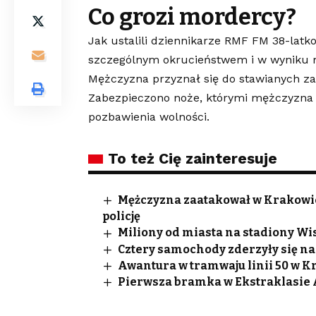
Co grozi mordercy?
Jak ustalili dziennikarze RMF FM 38-lat
szczególnym okrucieństwem i w wyniku mo
Mężczyzna przyznał się do stawianych zar
Zabezpieczono noże, którymi mężczyzna
pozbawienia wolności.
To też Cię zainteresuje
Mężczyzna zaatakował w Krakowie U
policję
Miliony od miasta na stadiony Wis
Cztery samochody zderzyły się n
Awantura w tramwaju linii 50 w K
Pierwsza bramka w Ekstraklasie