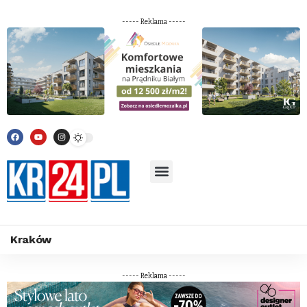
----- Reklama -----
Kraków
----- Reklama -----