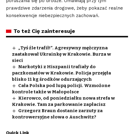
poruszania się po drodze. Omawiają przy tym
prawdziwe zdarzenia drogowe, żeby pokazać realne
konsekwencje niebezpiecznych zachowań.
To też Cię zainteresuje
„Tyś źle trafił!”. Agresywny mężczyzna
zaatakował Ukrainkę w Krakowie. Burza w
sieci
Narkotyki z Hiszpanii trafiały do
paczkomatów w Krakowie. Policja przejęła
blisko 11 kg środków odurzających
Cała Polska pod lupą policji. Wzmożone
kontrole także w Małopolsce
Kierowco, od poniedziałku nowa strefa w
Krakowie. Tam za parkowanie zapłacisz
Grzegorz Braun dostanie zarzuty za
kontrowersyjne słowa o Auschwitz?
Quick Link