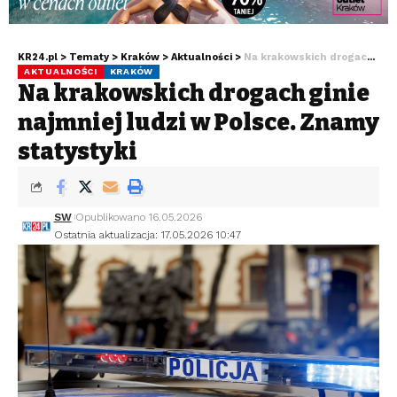
KR24.pl
>
Tematy
>
Kraków
>
Aktualności
>
Na krakowskich drogach ginie najmniej ludzi w Polsce. Znamy statystyki
AKTUALNOŚCI
KRAKÓW
Na krakowskich drogach ginie
najmniej ludzi w Polsce. Znamy
statystyki
SW
Opublikowano 16.05.2026
Ostatnia aktualizacja: 17.05.2026 10:47