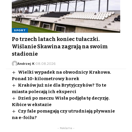
SPORT
Po trzech latach koniec tułaczki.
Wiślanie Skawina zagrają na swoim
stadionie
Andrzej K
08.08.2026
Wielki wypadek na obwodnicy Krakowa.
Ponad 10-kilometrowy korek
Kraków już nie dla Brytyjczyków? To te
miasta polecają ich eksperci
Dzień po meczu Wisła podjęła tę decyzję.
Kibice w ekstazie
Czy fale pomagają czy utrudniają pływanie
na e-foilu?
- Reklama -