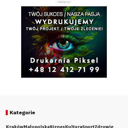
- Reklama -
Kategorie
Kraków
Małopolska
Biznes
Kultura
Sport
Zdrowie