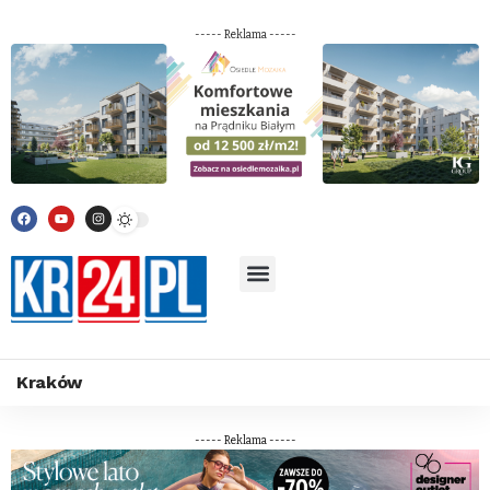
----- Reklama -----
Kraków
----- Reklama -----