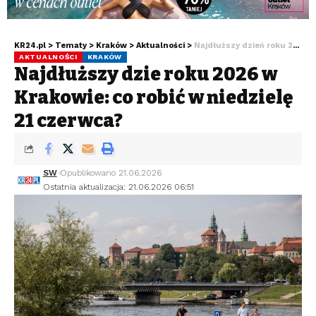
KR24.pl
>
Tematy
>
Kraków
>
Aktualności
>
Najdłuższy dzień roku 2026 w Krakowie: co robić w niedzielę 21 czerwca?
AKTUALNOŚCI
KRAKÓW
Najdłuższy dzień roku 2026 w
Krakowie: co robić w niedzielę
21 czerwca?
SW
Opublikowano 21.06.2026
Ostatnia aktualizacja: 21.06.2026 06:51