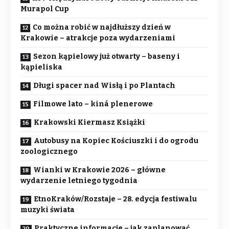
Murapol Cup
Co można robić w najdłuższy dzień w
Krakowie – atrakcje poza wydarzeniami
Sezon kąpielowy już otwarty – baseny i
kąpieliska
Długi spacer nad Wisłą i po Plantach
Filmowe lato – kiná plenerowe
Krakowski Kiermasz Książki
Autobusy na Kopiec Kościuszki i do ogrodu
zoologicznego
Wianki w Krakowie 2026 – główne
wydarzenie letniego tygodnia
EtnoKraków/Rozstaje – 28. edycja festiwalu
muzyki świata
Praktyczne informacje – jak zaplanować