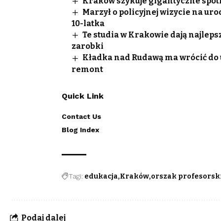
Kraków szykuje gigantyczne spotk
Marzył o policyjnej wizycie na ur
10-latka
Te studia w Krakowie dają najleps
zarobki
Kładka nad Rudawą ma wrócić do uż
remont
Quick Link
Contact Us
Blog Index
Tagi:
edukacja
Kraków
orszak profesorsk
Podaj dalej