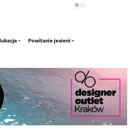
dukacja
Powitanie jesieni