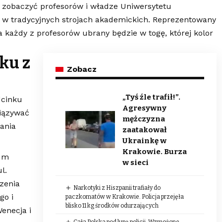
y zobaczyć profesorów i władze Uniwersytetu
e w tradycyjnych strojach akademickich. Reprezentowany
 każdy z profesorów ubrany będzie w togę, której kolor
ku z
Zobacz
„Tyś źle trafił!”.
dcinku
Agresywny
wiązywać
mężczyzna
wania
zaatakował
Ukrainkę w
Krakowie. Burza
ium
w sieci
l.
zenia
Narkotyki z Hiszpanii trafiały do
go i
paczkomatów w Krakowie. Policja przejęła
blisko 11 kg środków odurzających
Wenecja i
Cała Polska pod lupą policji. Wzmożone