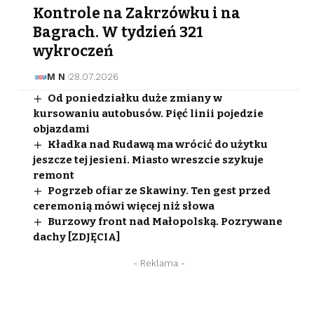
Kontrole na Zakrzówku i na
Bagrach. W tydzień 321
wykroczeń
M N
28.07.2026
Od poniedziałku duże zmiany w
kursowaniu autobusów. Pięć linii pojedzie
objazdami
Kładka nad Rudawą ma wrócić do użytku
jeszcze tej jesieni. Miasto wreszcie szykuje
remont
Pogrzeb ofiar ze Skawiny. Ten gest przed
ceremonią mówi więcej niż słowa
Burzowy front nad Małopolską. Pozrywane
dachy [ZDJĘCIA]
- Reklama -