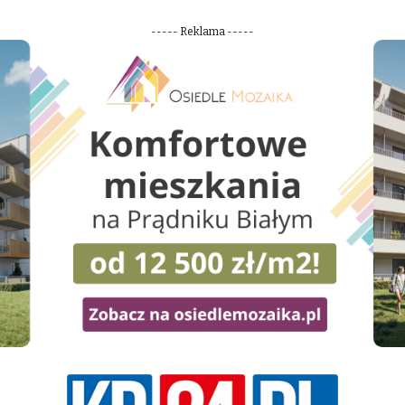
----- Reklama -----