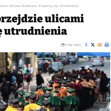
dzie ulicami Krakowa. Pojawią się utrudnienia
rzejdzie ulicami
ę utrudnienia
Podaj dalej