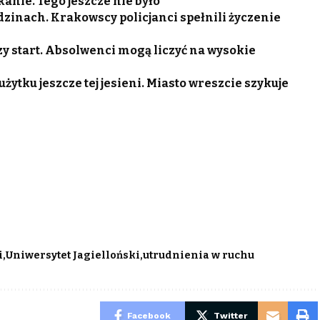
anie. Tego jeszcze nie było
odzinach. Krakowscy policjanci spełnili życzenie
zy start. Absolwenci mogą liczyć na wysokie
ytku jeszcze tej jesieni. Miasto wreszcie szykuje
i
Uniwersytet Jagielloński
utrudnienia w ruchu
Facebook
Twitter