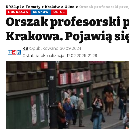
KR24.pl
>
Tematy
>
Kraków
>
Ulice
>
Orszak profesorski przej
EDUKACJA
KRAKÓW
ULICE
Orszak profesorski p
Krakowa. Pojawią si
KS
Opublikowano 30.09.2024
Ostatnia aktualizacja: 17.02.2025 21:29