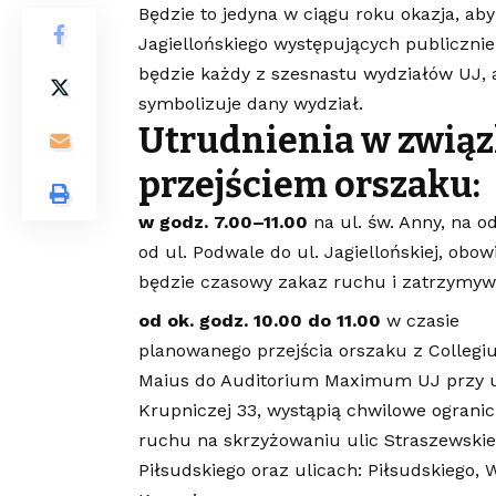
Będzie to jedyna w ciągu roku okazja, ab
Jagiellońskiego występujących publiczni
będzie każdy z szesnastu wydziałów UJ, a
symbolizuje dany wydział.
Utrudnienia w związ
przejściem orszaku:
w godz. 7.00–11.00
na ul. św. Anny, na o
od ul. Podwale do ul. Jagiellońskiej, obo
będzie czasowy zakaz ruchu i zatrzymy
od ok. godz. 10.00 do 11.00
w czasie
planowanego przejścia orszaku z Colleg
Maius do Auditorium Maximum UJ przy u
Krupniczej 33, wystąpią chwilowe ogranic
ruchu na skrzyżowaniu ulic Straszewskie
Piłsudskiego oraz ulicach: Piłsudskiego, 