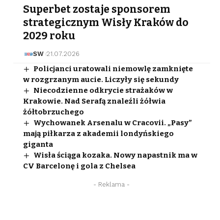
Superbet zostaje sponsorem
strategicznym Wisły Kraków do
2029 roku
SW
21.07.2026
Policjanci uratowali niemowlę zamknięte
w rozgrzanym aucie. Liczyły się sekundy
Niecodzienne odkrycie strażaków w
Krakowie. Nad Serafą znaleźli żółwia
żółtobrzuchego
Wychowanek Arsenalu w Cracovii. „Pasy”
mają piłkarza z akademii londyńskiego
giganta
Wisła ściąga kozaka. Nowy napastnik ma w
CV Barcelonę i gola z Chelsea
- Reklama -