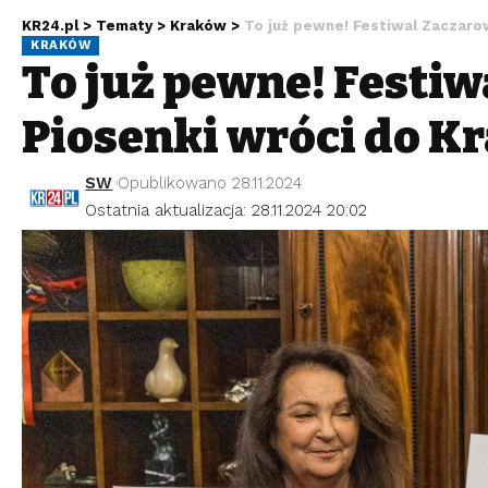
KR24.pl
>
Tematy
>
Kraków
>
To już pewne! Festiwal Zaczaro
KRAKÓW
To już pewne! Festi
Piosenki wróci do K
SW
Opublikowano 28.11.2024
Ostatnia aktualizacja: 28.11.2024 20:02