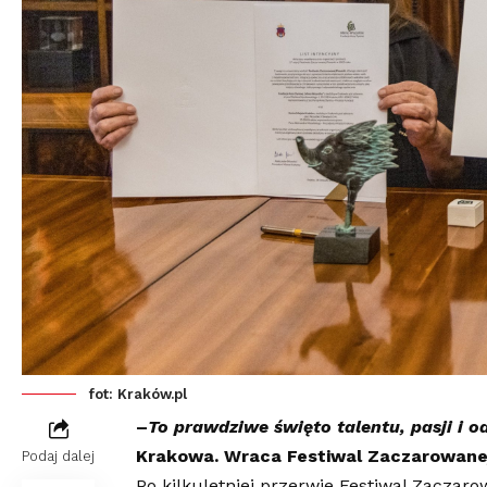
fot: Kraków.pl
–
To prawdziwe święto talentu, pasji i 
Krakowa. Wraca Festiwal Zaczarowanej
Podaj dalej
Po kilkuletniej przerwie Festiwal Zaczar