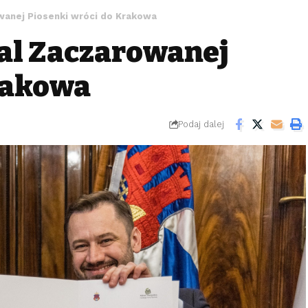
wanej Piosenki wróci do Krakowa
wal Zaczarowanej
rakowa
Podaj dalej