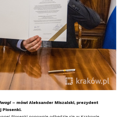
odwagi
– mówi Aleksander Miszalski, prezydent
 Piosenki.
owanej Piosenki ponownie odbędzie się w Krakowie.