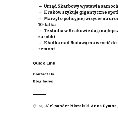
Urząd Skarbowy wystawia samocho
Kraków szykuje gigantyczne spotk
Marzył o policyjnej wizycie na ur
10-latka
Te studia w Krakowie dają najleps
zarobki
Kładka nad Rudawą ma wrócić do uż
remont
Quick Link
Contact Us
Blog Index
Tagi:
Aleksander Miszalski
Anna Dymna