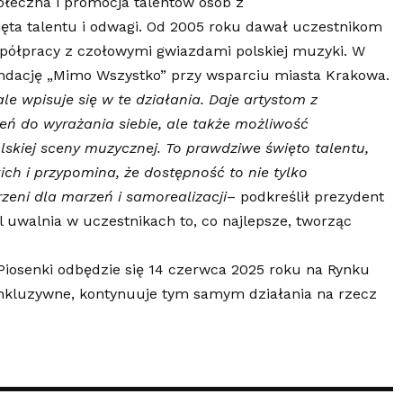
połeczna i promocja talentów osób z
ęta talentu i odwagi. Od 2005 roku dawał uczestnikom
spółpracy z czołowymi gwiazdami polskiej muzyki. W
ndację „Mimo Wszystko” przy wsparciu miasta Krakowa.
e wpisuje się w te działania. Daje artystom z
eń do wyrażania siebie, ale także możliwość
skiej sceny muzycznej. To prawdziwe święto talentu,
kich i przypomina, że dostępność to nie tylko
rzeni dla marzeń i samorealizacji
– podkreślił prezydent
l uwalnia w uczestnikach to, co najlepsze, tworząc
 Piosenki odbędzie się 14 czerwca 2025 roku na Rynku
inkluzywne, kontynuuje tym samym działania na rzecz