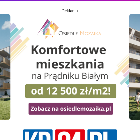
----- Reklama -----