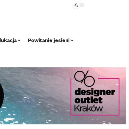
dukacja
Powitanie jesieni