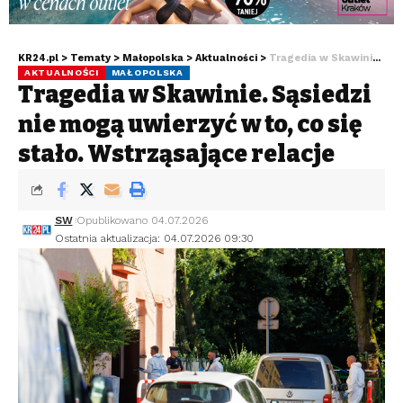
KR24.pl
>
Tematy
>
Małopolska
>
Aktualności
>
Tragedia w Skawinie. Sąsiedzi nie mogą uwierzyć w to, co się stało. Wstrząsające relacje
AKTUALNOŚCI
MAŁOPOLSKA
Tragedia w Skawinie. Sąsiedzi
nie mogą uwierzyć w to, co się
stało. Wstrząsające relacje
SW
Opublikowano 04.07.2026
Ostatnia aktualizacja: 04.07.2026 09:30