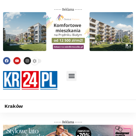
----- Reklama -----
Kraków
----- Reklama -----