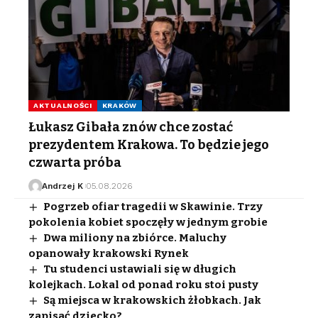
AKTUALNOŚCI
KRAKÓW
Łukasz Gibała znów chce zostać
prezydentem Krakowa. To będzie jego
czwarta próba
Andrzej K
05.08.2026
Pogrzeb ofiar tragedii w Skawinie. Trzy
pokolenia kobiet spoczęły w jednym grobie
Dwa miliony na zbiórce. Maluchy
opanowały krakowski Rynek
Tu studenci ustawiali się w długich
kolejkach. Lokal od ponad roku stoi pusty
Są miejsca w krakowskich żłobkach. Jak
zapisać dziecko?