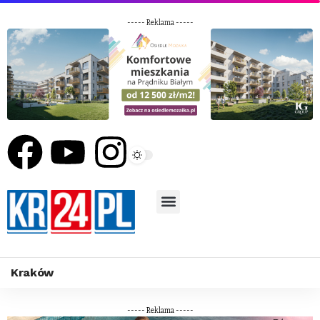
----- Reklama -----
Kraków
----- Reklama -----