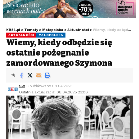
KR24.pl
>
Tematy
>
Małopolska
>
Aktualności
>
Wiemy, kiedy odbędzie się ostatnie pożegnanie zamordowanego Szymona
AKTUALNOŚCI
MAŁOPOLSKA
Wiemy, kiedy odbędzie się
ostatnie pożegnanie
zamordowanego Szymona
SW
Opublikowano 08.04.2025
Ostatnia aktualizacja: 08.04.2025 23:06