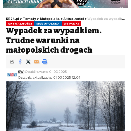
KR24.pl
>
Tematy
>
Małopolska
>
Aktualności
>
Wypadek za wypadkiem. Trudne warunki na małopolskich drogach
AKTUALNOŚCI
MAŁOPOLSKA
WYPADKI
Wypadek za wypadkiem.
Trudne warunki na
małopolskich drogach
SW
Opublikowano 01.03.2025
Ostatnia aktualizacja: 01.03.2025 12:04