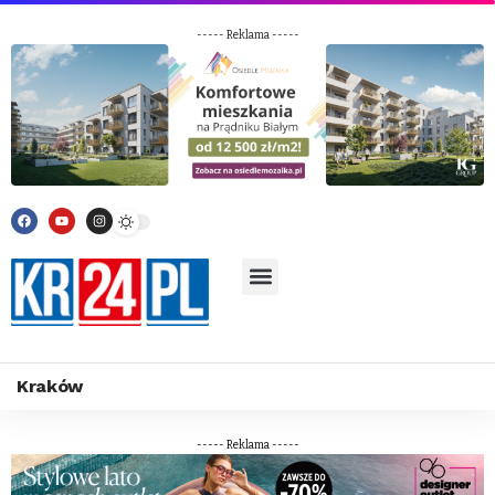
----- Reklama -----
Kraków
----- Reklama -----