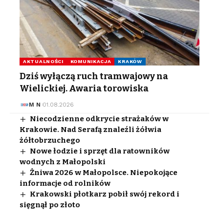
AKTUALNOŚCI
KOMUNIKACJA
KRAKÓW
Dziś wyłączą ruch tramwajowy na
Wielickiej. Awaria torowiska
M N
01.08.2026
Niecodzienne odkrycie strażaków w
Krakowie. Nad Serafą znaleźli żółwia
żółtobrzuchego
Nowe łodzie i sprzęt dla ratowników
wodnych z Małopolski
Żniwa 2026 w Małopolsce. Niepokojące
informacje od rolników
Krakowski płotkarz pobił swój rekord i
sięgnął po złoto