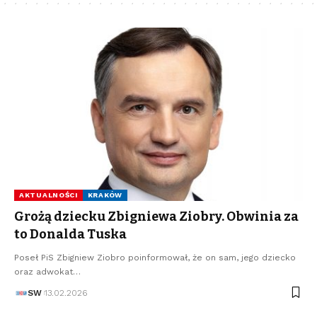
AKTUALNOŚCI
KRAKÓW
Grożą dziecku Zbigniewa Ziobry. Obwinia za
to Donalda Tuska
Poseł PiS Zbigniew Ziobro poinformował, że on sam, jego dziecko
oraz adwokat…
SW
13.02.2026