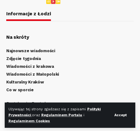
Informacje z Łodzi
Na skróty
Najnowsze wiadomości
Zdjęcie tygodnia
Wiadomości z krakowa
Wiadomości z Małopolski
Kulturalny Kraków
Co w sporcie
Regulamin Portalu
Używając tej strony zgadzasz się z zapisami
Polityki
Polityka Prywatności
Prywatności
oraz
Regulaminem Portalu
i
Accept
Regulamin Cookies
Regulaminem Cookies
Redakcja