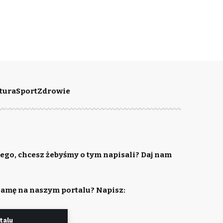
tura
Sport
Zdrowie
ego, chcesz żebyśmy o tym napisali? Daj nam
lamę na naszym portalu? Napisz:
talu