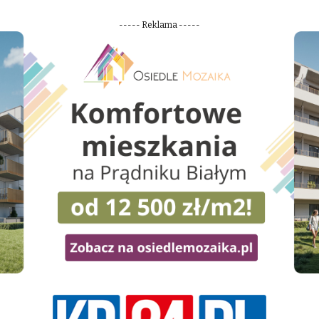
----- Reklama -----