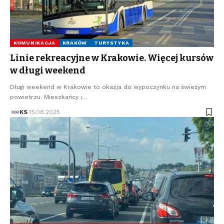
KOMUNIKACJA
KRAKÓW
TURYSTYKA
Linie rekreacyjne w Krakowie. Więcej kursów
w długi weekend
Długi weekend w Krakowie to okazja do wypoczynku na świeżym
powietrzu. Mieszkańcy i…
KS
15.08.2025