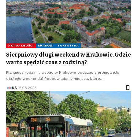
AKTUALNOŚCI
KRAKÓW
TURYSTYKA
Sierpniowy długi weekend w Krakowie. Gdzie
warto spędzić czas z rodziną?
Planujesz rodzinny wypad w Krakowie podczas sierpniowego
długiego weekendu? Podpowiadamy miejsca, które…
KS
15.08.2025