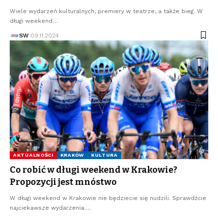
Wiele wydarzeń kulturalnych, premiery w teatrze, a także bieg. W
długi weekend…
SW
09.11.2024
AKTUALNOŚCI
KRAKÓW
KULTURA
Co robić w długi weekend w Krakowie?
Propozycji jest mnóstwo
W długi weekend w Krakowie nie będziecie się nudzili. Sprawdźcie
najciekawsze wydarzenia.…