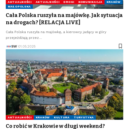
AKTUALNOŚCI
AKTUALNOŚCI
DROGI
KOMUNIKACJA
KRAKÓW
MAŁOPOLSKA
Cała Polska ruszyła na majówkę. Jak sytuacja
na drogach? [RELACJA LIVE]
Cała Polska ruszyła na majówkę, a kierowcy jadący w góry
przejeżdżają przez…
SW
01.05.2025
AKTUALNOŚCI
KRAKÓW
KULTURA
TURYSTYKA
Co robić w Krakowie w długi weekend?