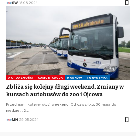
SW
15.08.2024
AKTUALNOŚCI
KOMUNIKACJA
KRAKÓW
TURYSTYKA
Zbliża się kolejny długi weekend. Zmiany w
kursach autobusów do zoo i Ojcowa
Przed nami kolejny długi weekend. Od czwartku, 30 maja do
niedzieli, 2…
MN
29.05.2024