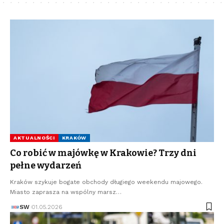
AKTUALNOŚCI
KRAKÓW
Co robić w majówkę w Krakowie? Trzy dni
pełne wydarzeń
Kraków szykuje bogate obchody długiego weekendu majowego.
Miasto zaprasza na wspólny marsz…
SW
01.05.2026