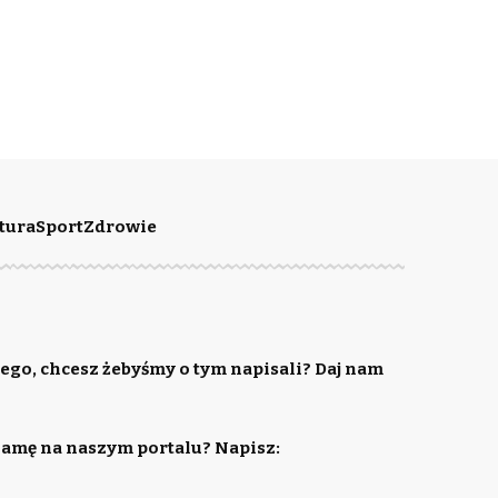
tura
Sport
Zdrowie
ego, chcesz żebyśmy o tym napisali? Daj nam
lamę na naszym portalu? Napisz: