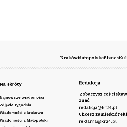
Kraków
Małopolska
Biznes
Kul
Redakcja
Na skróty
Zobaczysz coś ciekaw
Najnowsze wiadomości
znać:
Zdjęcie tygodnia
redakcja@kr24.pl
Wiadomości z krakowa
Chcesz zamieścić rek
Wiadomości z Małopolski
reklama@kr24.pl