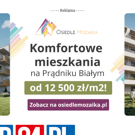
----- Reklama -----