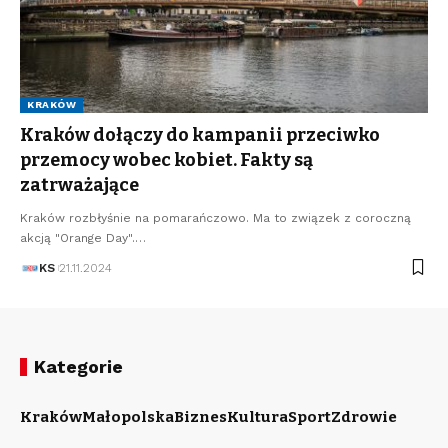
KRAKÓW
Kraków dołączy do kampanii przeciwko
przemocy wobec kobiet. Fakty są
zatrważające
Kraków rozbłyśnie na pomarańczowo. Ma to związek z coroczną
akcją "Orange Day".…
KS
21.11.2024
Kategorie
Kraków
Małopolska
Biznes
Kultura
Sport
Zdrowie