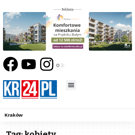
----- Reklama -----
Kraków
Tag:
kobiety