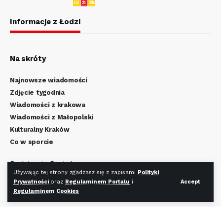
Informacje z Łodzi
Na skróty
Najnowsze wiadomości
Zdjęcie tygodnia
Wiadomości z krakowa
Wiadomości z Małopolski
Kulturalny Kraków
Co w sporcie
Regulamin Portalu
Używając tej strony zgadzasz się z zapisami
Polityki
Polityka Prywatności
Prywatności
oraz
Regulaminem Portalu
i
Accept
Regulamin Cookies
Regulaminem Cookies
Redakcja