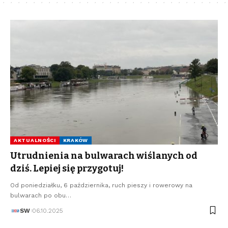
AKTUALNOŚCI
KRAKÓW
Utrudnienia na bulwarach wiślanych od
dziś. Lepiej się przygotuj!
Od poniedziałku, 6 października, ruch pieszy i rowerowy na
bulwarach po obu…
SW
06.10.2025