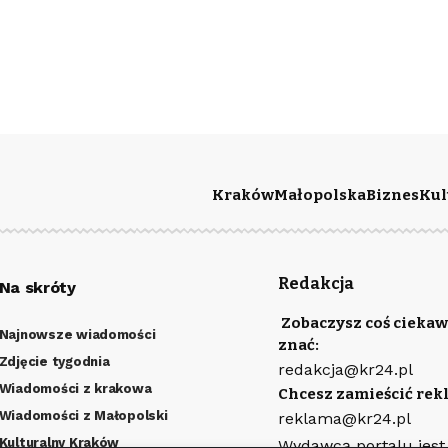
Kraków
Małopolska
Biznes
Kul
Redakcja
Na skróty
Zobaczysz coś ciekaw
Najnowsze wiadomości
znać:
Zdjęcie tygodnia
redakcja@kr24.pl
Wiadomości z krakowa
Chcesz zamieścić rek
Wiadomości z Małopolski
reklama@kr24.pl
Kulturalny Kraków
Wydawcą portalu jest