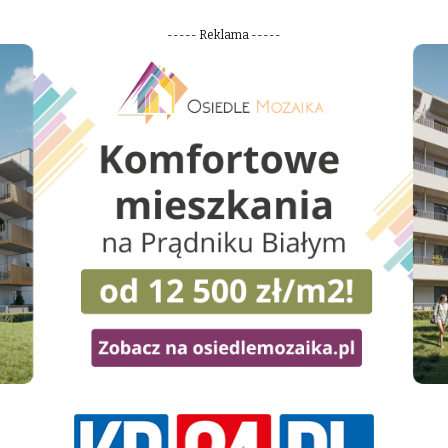
----- Reklama -----