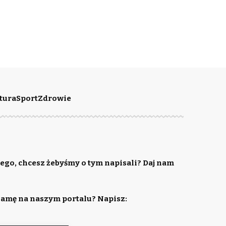
tura
Sport
Zdrowie
ego, chcesz żebyśmy o tym napisali? Daj nam
lamę na naszym portalu? Napisz: